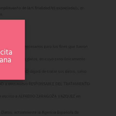
umplimiento de la/s finalidad/es expresada/s, en
o.
datos no sean necesarios para los fines que fueron
cita
ñana
ratamiento de sus datos, en cuyo caso únicamente
aso la ENTIDAD dejará de tratar sus datos, salvo
ENTIDAD a otro nuevo RESPONSABLE DEL TRATAMIENTO
ndo un escrito a ALFREDO ZARAGOZA VAZQUEZ en
e Datos, actualmente la Agencia Española de