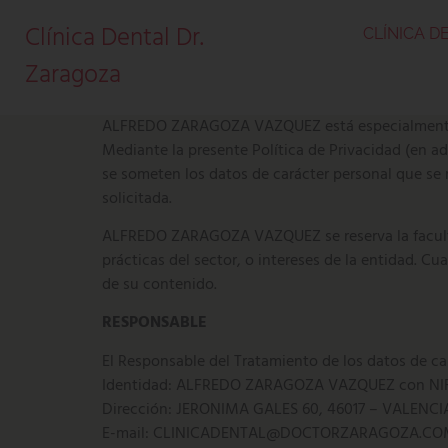
Clínica Dental Dr.
CLÍNICA D
Zaragoza
ALFREDO ZARAGOZA VAZQUEZ está especialmente sens
Mediante la presente Política de Privacidad (en 
se someten los datos de carácter personal que se r
solicitada.
ALFREDO ZARAGOZA VAZQUEZ se reserva la facultad d
prácticas del sector, o intereses de la entidad. C
de su contenido.
RESPONSABLE
El Responsable del Tratamiento de los datos de ca
Identidad: ALFREDO ZARAGOZA VAZQUEZ con NIF:
Dirección: JERONIMA GALES 60, 46017 – VALENCI
E-mail: CLINICADENTAL@DOCTORZARAGOZA.C