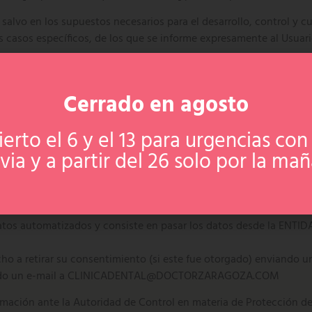
alvo en los supuestos necesarios para el desarrollo, control y c
s casos específicos, de los que se informe expresamente al Usuari
derechos cuando nos facilita sus datos?
 qué datos está tratando la ENTIDAD sobre él.
Cerrado en agosto
olicitar la rectificación de los datos inexactos.
icitar la supresión de sus datos cuando, entro otros motivos, los 
ierto el 6 y el 13 para urgencias con 
via y a partir del 26 solo por la ma
circunstancias el interesado podrá solicitar la limitación del t
ensa de reclamaciones.
l interesado podrá oponerse al tratamiento de sus datos. En ese c
cio o la defensa de posibles reclamaciones.
a datos automatizados y consiste en pasar los datos desde la 
recho a retirar su consentimiento (si este fue otorgado) envia
ando un e-mail a CLINICADENTAL@DOCTORZARAGOZA.COM
mación ante la Autoridad de Control en materia de Protección d