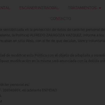
ENTAL
ESCÁNER INTRAORAL
TRATAMIENTOS
CONTACTO
ibilizada en la protección de datos de carácter personal de los
adelante, la Política) ALFREDO ZARAGOZA VAZQUEZ, informa a los 
ecaban en sitio Web, con el fin de que decidan, libre y voluntaria
e modificar esta Política con el objeto de adaptarla a novedades
ualquier modificación en la misma será anunciada con la debida a
rácter personal es:
 20814086Y, en adelante ENTIDAD
A
OM