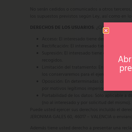
No serán cedidos o comunicados a otros terceros, s
los supuestos previstos según Ley, así como en lo
DERECHOS DE LOS USUARIOS
: ¿Cuáles son sus 
Acceso: El interesado tiene derecho a saber
Rectificación: El interesado tiene derecho a s
Supresión: El interesado tiene derecho a sol
Abr
recogidos.
pre
Limitación del tratamiento: En determinadas 
los conservaremos para el ejercicio o la def
Oposición: En determinadas circunstancias e
por motivos legítimos imperiosos o el ejerci
Portabilidad de los datos: Sólo aplicable 
(no al interesado y por solicitud del mismo).
Puede usted ejercer sus derechos incluído el de
JERONIMA GALES 60, 46017 – VALENCIA o envi
Además tiene usted derecho a presentar una recla