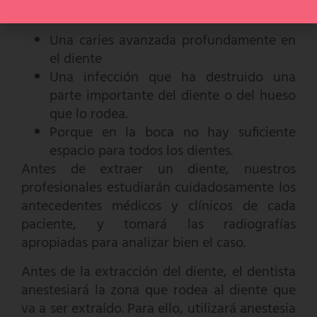
comunes de extracción son:
Una caries avanzada profundamente en
el diente
Una infección que ha destruido una
parte importante del diente o del hueso
que lo rodea.
Porque en la boca no hay suficiente
espacio para todos los dientes.
Antes de extraer un diente, nuestros
profesionales estudiarán cuidadosamente los
antecedentes médicos y clínicos de cada
paciente, y tomará las radiografías
apropiadas para analizar bien el caso.
Antes de la extracción del diente, el dentista
anestesiará la zona que rodea al diente que
va a ser extraído. Para ello, utilizará anestesia