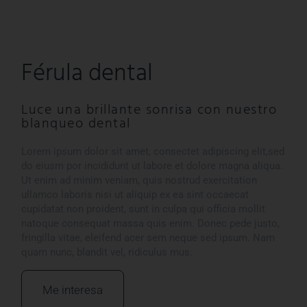
Férula dental​
Luce una brillante sonrisa con nuestro
blanqueo dental
Lorem ipsum dolor sit amet, consectet adipiscing elit,sed
do eiusm por incididunt ut labore et dolore magna aliqua.
Ut enim ad minim veniam, quis nostrud exercitation
ullamco laboris nisi ut aliquip ex ea sint occaecat
cupidatat non proident, sunt in culpa qui officia mollit
Cerrado en agosto
natoque consequat massa quis enim. Donec pede justo,
fringilla vitae, eleifend acer sem neque sed ipsum. Nam
quam nunc, blandit vel, ridiculus mus.
Abrierto el 6 y el 13 para
urgencias con cita previa y a
Me interesa
partir del 26 solo por la